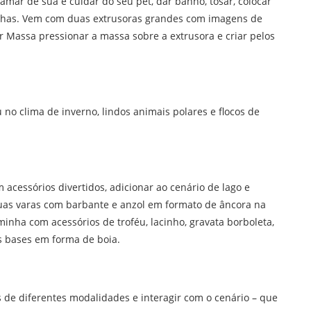
mar de sua e cuidar do seu pet, dar banho, tosar, colocar
inhas. Vem com duas extrusoras grandes com imagens de
er Massa pressionar a massa sobre a extrusora e criar pelos
 no clima de inverno, lindos animais polares e flocos de
 acessórios divertidos, adicionar ao cenário de lago e
uas varas com barbante e anzol em formato de âncora na
inha com acessórios de troféu, lacinho, gravata borboleta,
is bases em forma de boia.
 de diferentes modalidades e interagir com o cenário – que