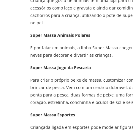
Criança que gosta de animais tem uma loja para cha
acessórios como laço e gravata e ainda dar comid
cachorros para a criança, utilizando o pote de Sup
no pet.
Super Massa Animais Polares
E por falar em animais, a linha Super Massa chegou
neves para decorar e divertir as crianças.
Super Massa Jogo da Pescaria
Para criar o próprio peixe de massa, customizar com
brincar de pesca. Vem com um cenário dobrável, d
ponta para a pesca, duas formas de peixe, uma form
coração, estrelinha, conchinha e óculos de sol e se
Super Massa Esportes
Criançada ligada em esportes pode modelar figuras