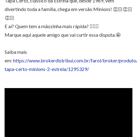
Tapa Certo, clássico da Estrela que, desde 1989, vem
divertindo toda a família, chega em versão Minions! 👏🏻👏🏻
👏🏻
E aí? Quem tem a mãozinha mais rápida? ✋🏻😜
Marque aqui aquele amigo que vai curtir essa disputa.🤩
Saiba mais
em:
https://www.brokerdistribui.com.br/farol/broker/produto
tapa-certo-minions-2-estrela/1295329/