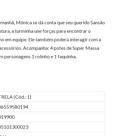
manhã, Mônica se dá conta que seu querido Sansão
ura, a turminha une forças para encontrar o
lho em equipe. Ele também poderá interagir com a
 acessórios. Acompanha: 4 potes de Super Massa
 personagens 1 rolinho e 1 faquinha.
RELA (Cód.: 1)
86559580194
019900
05101300023