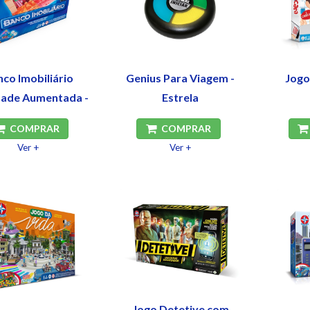
co Imobiliário
Genius Para Viagem -
Jogo
dade Aumentada -
Estrela
Estrela
COMPRAR
COMPRAR
Ver +
Ver +
Jogo Detetive com