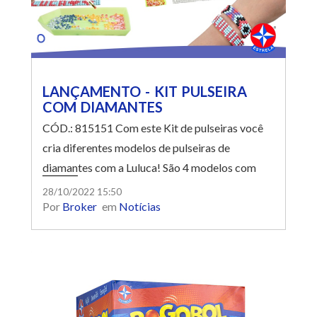
LANÇAMENTO - KIT PULSEIRA
COM DIAMANTES
CÓD.: 815151 Com este Kit de pulseiras você
cria diferentes modelos de pulseiras de
diamantes com a Luluca! São 4 modelos com
gabarito para a criança criar e escolher o
28/10/2022 15:50
Por
Broker
em
Notícias
desenho que quiser. O kit acompanha diferentes
cores de diamantes, uma bandeja, gel, caneta
coletora e 1 manual de instruções com desenhos
fashion e divertidos. As meninas vão adorar!