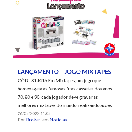
LANÇAMENTO - JOGO MIXTAPES
CÓD.: 814416 Em Mixtapes, um jogo que
homenageia as famosas fitas cassetes dos anos
70, 80 e 90, cada jogador deve gravar as
melhores mixtapes do mundo, realizando ações
a cada rodada no seu gravador, como REC,
26/05/2022 11:03
Por
Broker
em
Notícias
PLAY, STOP, EJECT, ouvir a rádio e visitar as
lojas. Ganha quem conseguir criar as mixtapes