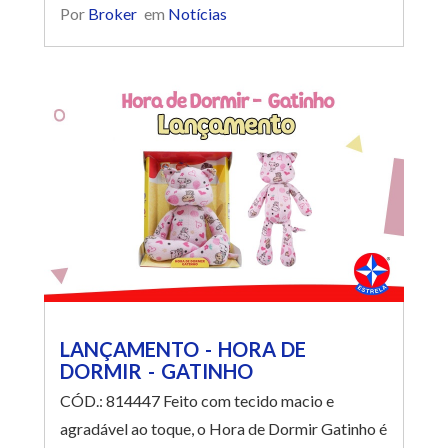
Por
Broker
em
Notícias
25cm e é ideal para longos abraços no bebê.
LANÇAMENTO - HORA DE
DORMIR - GATINHO
CÓD.: 814447 Feito com tecido macio e
agradável ao toque, o Hora de Dormir Gatinho é