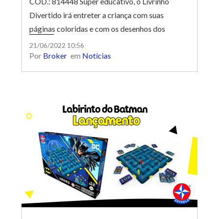
CÓD.: 814448 Super educativo, o Livrinho
Divertido irá entreter a criança com suas
páginas coloridas e com os desenhos dos
animaizinhos. Além disso, o bebê ainda pode
21/06/2022 10:56
Por
Broker
em
Notícias
apertar o botão que faz barulho. Não utiliza
pilhas.