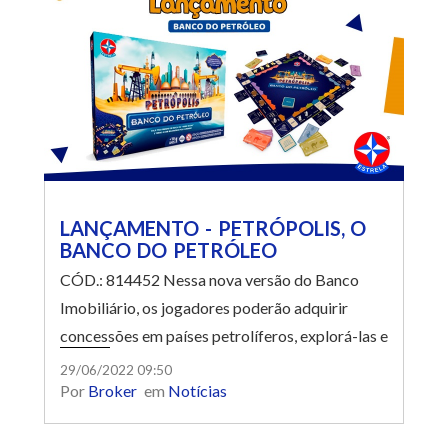
LANÇAMENTO - PETRÓPOLIS, O
BANCO DO PETRÓLEO
CÓD.: 814452 Nessa nova versão do Banco
Imobiliário, os jogadores poderão adquirir
concessões em países petrolíferos, explorá-las e
desenvolvê-las, montando suas próprias torres e
29/06/2022 09:50
Por
Broker
em
Notícias
plataformas de petróleo. Quem conseguir o
maior capital petrolífero no final do jogo será o
vencedor!