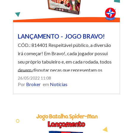
LANÇAMENTO - JOGO BRAVO!
CÓD.: 814401 Respeitável público, a diversão
irá começar! Em Bravo!, cada jogador possui
seu próprio tabuleiro e, em cada rodada, todos
devem disputar peças que representam os
melhores artistas e as mais deliciosas iguarias
26/05/2022 11:08
Por
Broker
em
Notícias
para oferecer à sua plateia, e assim irem
montando o seu próprio circo. No final da
partida, o jogador que melhor satisfazer seu
público será escolhido o maior espetáculo da
Terra!