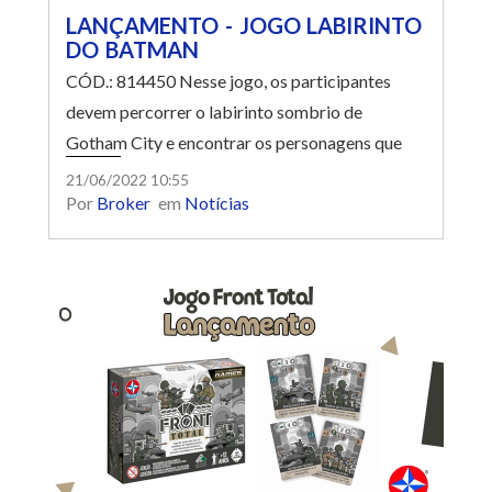
LANÇAMENTO - JOGO LABIRINTO
DO BATMAN
CÓD.: 814450 Nesse jogo, os participantes
devem percorrer o labirinto sombrio de
Gotham City e encontrar os personagens que
habitam a cidade. Em um tabuleiro com fichas
21/06/2022 10:55
Por
Broker
em
Notícias
móveis e fixas, os jogadores devem movimentar
as fichas móveis para encontrar os personagens
das suas cartas. Quem conseguir encontrar
todos os personagens e voltar até o seu lugar no
início do tabuleiro, é o vencedor!