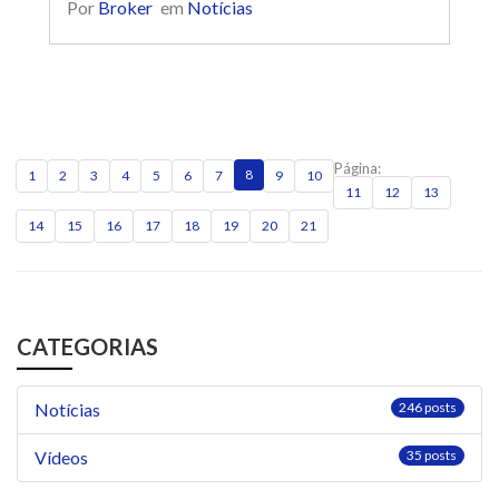
Por
Broker
em
Notícias
o brinquedo nas grades do berço, no cadeirão
ou no carrinho do bebê.
Página:
8
1
2
3
4
5
6
7
9
10
11
12
13
14
15
16
17
18
19
20
21
CATEGORIAS
Notícias
246 posts
Vídeos
35 posts