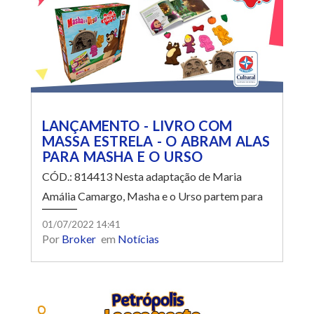
LANÇAMENTO - LIVRO COM
MASSA ESTRELA - O ABRAM ALAS
PARA MASHA E O URSO
CÓD.: 814413 Nesta adaptação de Maria
Amália Camargo, Masha e o Urso partem para
uma fascinante viagem ao Brasil, como no
01/07/2022 14:41
episódio, onde ela contará mais sobre nosso
Por
Broker
em
Notícias
carnaval e cultura.