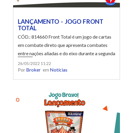
LANÇAMENTO - JOGO FRONT
TOTAL
CÓD.: 814660 Front Total é um jogo de cartas
em combate direto que apresenta combates
entre nações aliadas e do eixo durante a segunda
guerra mundial. Com regras fáceis, de curta
26/05/2022 11:22
Por
Broker
em
Notícias
duração, com boa camada de estratégia e
trazendo ilustrações para representar as
principais unidades, veículos e armas históricas.