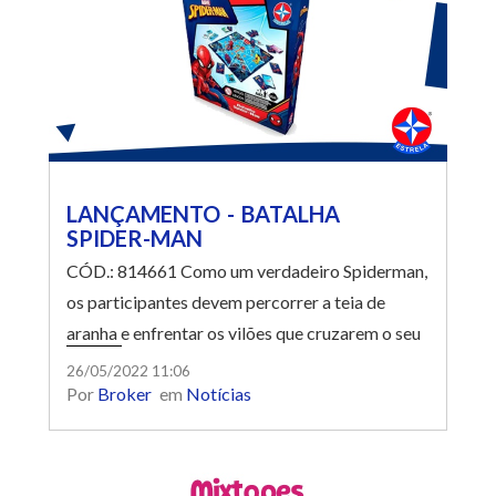
LANÇAMENTO - BATALHA
SPIDER-MAN
CÓD.: 814661 Como um verdadeiro Spiderman,
os participantes devem percorrer a teia de
aranha e enfrentar os vilões que cruzarem o seu
caminho. O grande vencedor será quem ganhar
26/05/2022 11:06
Por
Broker
em
Notícias
primeiro a batalha contra Venon, Green Goblin,
Carnagem e Dr. Octopus.