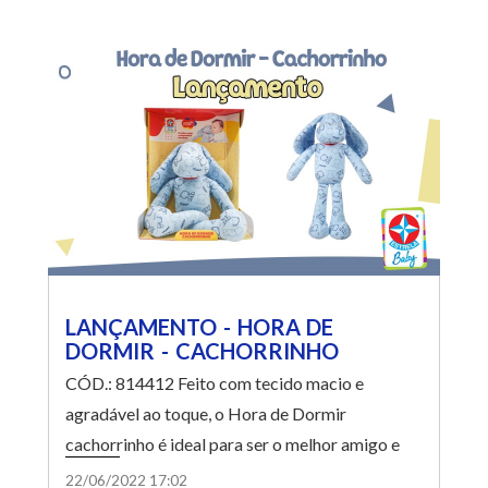
LANÇAMENTO - HORA DE
DORMIR - CACHORRINHO
CÓD.: 814412 Feito com tecido macio e
agradável ao toque, o Hora de Dormir
cachorrinho é ideal para ser o melhor amigo e
companheiro da criança. O cachorrinho possui
22/06/2022 17:02