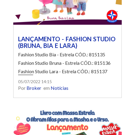
LANÇAMENTO - FASHION STUDIO
(BRUNA, BIA E LARA)
Fashion Studio Bia - Estrela CÓD.: 815135
Fashion Studio Bruna - Estrela CÓD.: 815136
Fashion Studio Lara - Estrela CÓD.: 815137
Essas bonecas adoram pintar o cabelo!
05/07/2022 14:15
Por
Broker
em
Notícias
Acompanha uma cadeira de salão, tinta e pincel
para a criança brincar de pintar o cabelo. Um
verdadeiro salão de beleza.