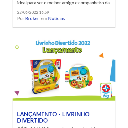
ideal para ser o melhor amigo e companheiro da
criança. O Gatinho possui 25cm e é ideal para
22/06/2022 16:59
Por
Broker
em
Notícias
longos abraços no bebê.
LANÇAMENTO - LIVRINHO
DIVERTIDO