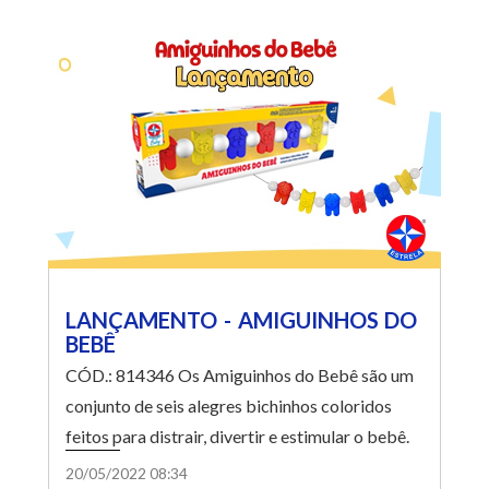
com maior pontuação.
LANÇAMENTO - AMIGUINHOS DO
BEBÊ
CÓD.: 814346 Os Amiguinhos do Bebê são um
conjunto de seis alegres bichinhos coloridos
feitos para distrair, divertir e estimular o bebê.
Eles possuem alças nas extremidades para fixar
20/05/2022 08:34